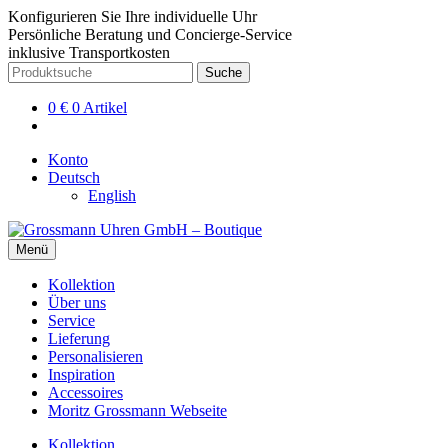
Konfigurieren Sie Ihre individuelle Uhr
Persönliche Beratung und Concierge-Service
inklusive Transportkosten
Zur
Zum
Suche
Suche
Navigation
Inhalt
nach:
springen
springen
0
€
0 Artikel
Konto
Deutsch
English
Menü
Kollektion
Über uns
Service
Lieferung
Personalisieren
Inspiration
Accessoires
Moritz Grossmann Webseite
Kollektion