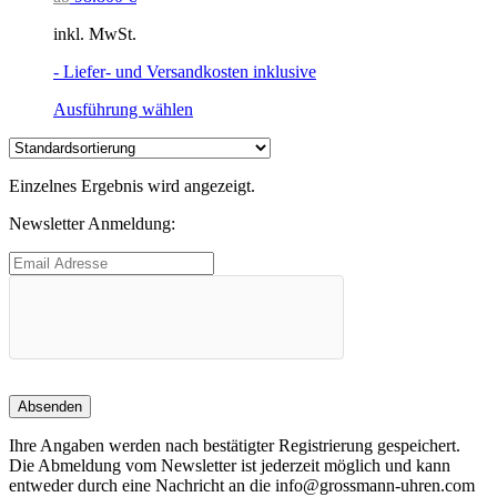
inkl. MwSt.
- Liefer- und Versandkosten inklusive
Dieses
Ausführung wählen
Produkt
weist
mehrere
Einzelnes Ergebnis wird angezeigt.
Varianten
auf.
Newsletter Anmeldung:
Die
Optionen
können
auf
der
Produktseite
gewählt
werden
Ihre Angaben werden nach bestätigter Registrierung gespeichert.
Die Abmeldung vom Newsletter ist jederzeit möglich und kann
entweder durch eine Nachricht an die info@grossmann-uhren.com