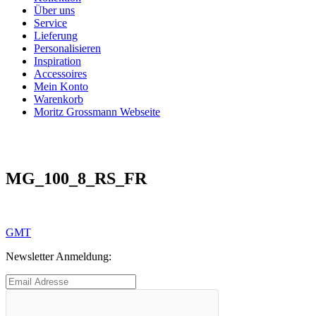
Über uns
Service
Lieferung
Personalisieren
Inspiration
Accessoires
Mein Konto
Warenkorb
Moritz Grossmann Webseite
MG_100_8_RS_FR
Beitragsnavigation
Vorheriger
GMT
Beitrag:
Newsletter Anmeldung: