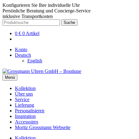
Konfigurieren Sie Ihre individuelle Uhr
Persönliche Beratung und Concierge-Service
inklusive Transportkosten
Zur
Zum
Suche
Suche
Navigation
Inhalt
nach:
springen
springen
0
€
0 Artikel
Konto
Deutsch
English
Menü
Kollektion
Über uns
Service
Lieferung
Personalisieren
Inspiration
Accessoires
Moritz Grossmann Webseite
Kollektion