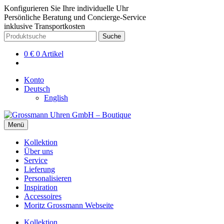
Konfigurieren Sie Ihre individuelle Uhr
Persönliche Beratung und Concierge-Service
inklusive Transportkosten
Zur
Zum
Suche
Suche
Navigation
Inhalt
nach:
springen
springen
0
€
0 Artikel
Konto
Deutsch
English
Menü
Kollektion
Über uns
Service
Lieferung
Personalisieren
Inspiration
Accessoires
Moritz Grossmann Webseite
Kollektion