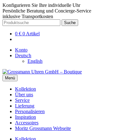
Konfigurieren Sie Ihre individuelle Uhr
Persönliche Beratung und Concierge-Service
inklusive Transportkosten
Zur
Zum
Suche
Suche
Navigation
Inhalt
nach:
springen
springen
0
€
0 Artikel
Konto
Deutsch
English
Menü
Kollektion
Über uns
Service
Lieferung
Personalisieren
Inspiration
Accessoires
Moritz Grossmann Webseite
Kollektion