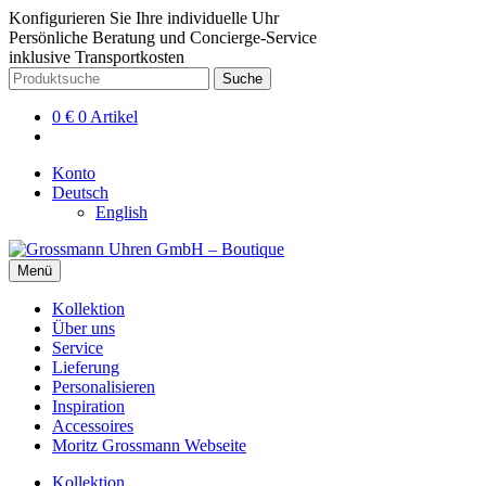
Konfigurieren Sie Ihre individuelle Uhr
Persönliche Beratung und Concierge-Service
inklusive Transportkosten
Zur
Zum
Suche
Suche
Navigation
Inhalt
nach:
springen
springen
0
€
0 Artikel
Konto
Deutsch
English
Menü
Kollektion
Über uns
Service
Lieferung
Personalisieren
Inspiration
Accessoires
Moritz Grossmann Webseite
Kollektion