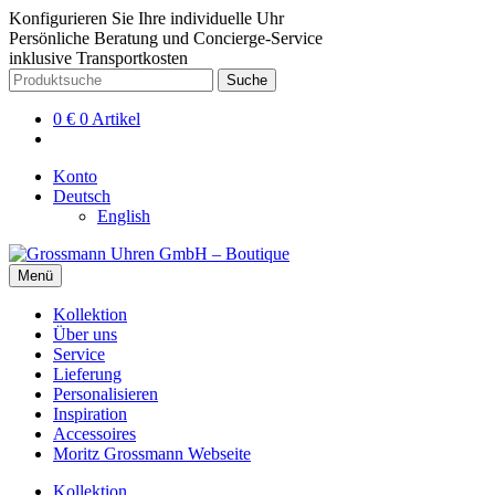
Konfigurieren Sie Ihre individuelle Uhr
Persönliche Beratung und Concierge-Service
inklusive Transportkosten
Zur
Zum
Suche
Suche
Navigation
Inhalt
nach:
springen
springen
0
€
0 Artikel
Konto
Deutsch
English
Menü
Kollektion
Über uns
Service
Lieferung
Personalisieren
Inspiration
Accessoires
Moritz Grossmann Webseite
Kollektion