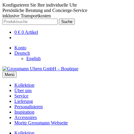
Konfigurieren Sie Ihre individuelle Uhr
Persönliche Beratung und Concierge-Service
inklusive Transportkosten
Zur
Zum
Suche
Suche
Navigation
Inhalt
nach:
springen
springen
0
€
0 Artikel
Konto
Deutsch
English
Menü
Kollektion
Über uns
Service
Lieferung
Personalisieren
Inspiration
Accessoires
Moritz Grossmann Webseite
Kollektion