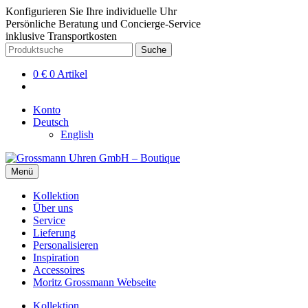
Konfigurieren Sie Ihre individuelle Uhr
Persönliche Beratung und Concierge-Service
inklusive Transportkosten
Zur
Zum
Suche
Suche
Navigation
Inhalt
nach:
springen
springen
0
€
0 Artikel
Konto
Deutsch
English
Menü
Kollektion
Über uns
Service
Lieferung
Personalisieren
Inspiration
Accessoires
Moritz Grossmann Webseite
Kollektion