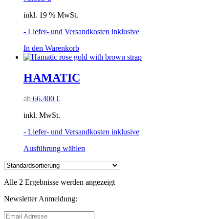
inkl. 19 % MwSt.
- Liefer- und Versandkosten inklusive
In den Warenkorb
HAMATIC
ab
66.400
€
inkl. MwSt.
- Liefer- und Versandkosten inklusive
Dieses
Ausführung wählen
Produkt
weist
mehrere
Alle 2 Ergebnisse werden angezeigt
Varianten
auf.
Newsletter Anmeldung:
Die
Optionen
können