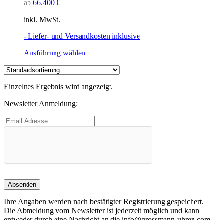
ab
66.400
€
inkl. MwSt.
- Liefer- und Versandkosten inklusive
Dieses
Ausführung wählen
Produkt
weist
mehrere
Einzelnes Ergebnis wird angezeigt.
Varianten
auf.
Newsletter Anmeldung:
Die
Optionen
können
auf
der
Produktseite
gewählt
werden
Ihre Angaben werden nach bestätigter Registrierung gespeichert.
Die Abmeldung vom Newsletter ist jederzeit möglich und kann
entweder durch eine Nachricht an die info@grossmann-uhren.com