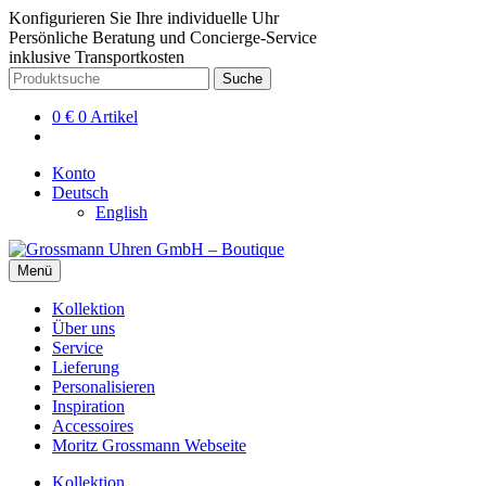
Konfigurieren Sie Ihre individuelle Uhr
Persönliche Beratung und Concierge-Service
inklusive Transportkosten
Zur
Zum
Suche
Suche
Navigation
Inhalt
nach:
springen
springen
0
€
0 Artikel
Konto
Deutsch
English
Menü
Kollektion
Über uns
Service
Lieferung
Personalisieren
Inspiration
Accessoires
Moritz Grossmann Webseite
Kollektion