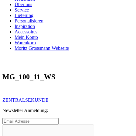
Über uns
Service
Lieferung
Personalisieren
Inspiration
Accessoires
Mein Konto
Warenkorb
Moritz Grossmann Webseite
MG_100_11_WS
Beitragsnavigation
Vorheriger
ZENTRALSEKUNDE
Beitrag:
Newsletter Anmeldung: