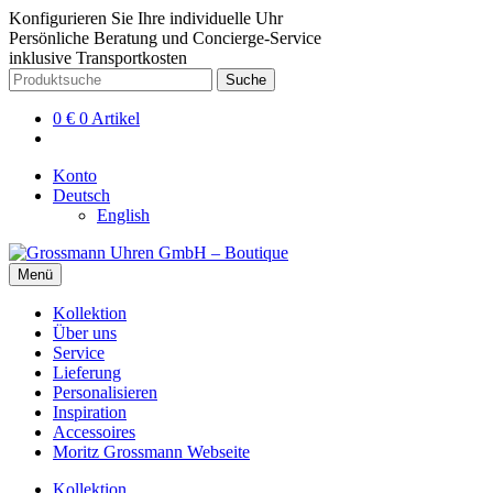
Konfigurieren Sie Ihre individuelle Uhr
Persönliche Beratung und Concierge-Service
inklusive Transportkosten
Zur
Zum
Suche
Suche
Navigation
Inhalt
nach:
springen
springen
0
€
0 Artikel
Konto
Deutsch
English
Menü
Kollektion
Über uns
Service
Lieferung
Personalisieren
Inspiration
Accessoires
Moritz Grossmann Webseite
Kollektion