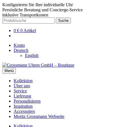
Konfigurieren Sie Ihre individuelle Uhr
Persönliche Beratung und Concierge-Service
inklusive Transportkosten
Zur
Zum
Suche
Suche
Navigation
Inhalt
nach:
springen
springen
0
€
0 Artikel
Konto
Deutsch
English
Menü
Kollektion
Über uns
Service
Lieferung
Personalisieren
Inspiration
Accessoires
Moritz Grossmann Webseite
Kollektion