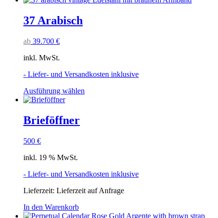
37 Arabisch
ab
39.700
€
inkl. MwSt.
- Liefer- und Versandkosten inklusive
Dieses
Ausführung wählen
Produkt
weist
mehrere
Brieföffner
Varianten
auf.
500
€
Die
Optionen
inkl. 19 % MwSt.
können
auf
- Liefer- und Versandkosten inklusive
der
Produktseite
Lieferzeit:
Lieferzeit auf Anfrage
gewählt
werden
In den Warenkorb