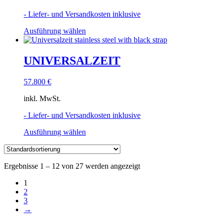
können
auf
- Liefer- und Versandkosten inklusive
der
Produktseite
Dieses
Ausführung wählen
gewählt
Produkt
werden
weist
mehrere
UNIVERSALZEIT
Varianten
auf.
57.800
€
Die
Optionen
inkl. MwSt.
können
auf
- Liefer- und Versandkosten inklusive
der
Produktseite
Dieses
Ausführung wählen
gewählt
Produkt
werden
weist
mehrere
Ergebnisse 1 – 12 von 27 werden angezeigt
Varianten
auf.
1
Die
2
Optionen
3
können
→
auf
der