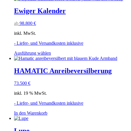
Ewiger Kalender
ab
98.800
€
inkl. MwSt.
- Liefer- und Versandkosten inklusive
Dieses
Ausführung wählen
Produkt
weist
mehrere
HAMATIC Anreibeversilberung
Varianten
auf.
73.500
€
Die
Optionen
inkl. 19 % MwSt.
können
auf
- Liefer- und Versandkosten inklusive
der
Produktseite
In den Warenkorb
gewählt
werden
Lupe