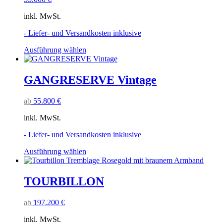
Die
Optionen
inkl. MwSt.
können
auf
- Liefer- und Versandkosten inklusive
der
Produktseite
Dieses
Ausführung wählen
gewählt
Produkt
werden
weist
mehrere
GANGRESERVE Vintage
Varianten
auf.
ab
55.800
€
Die
Optionen
inkl. MwSt.
können
auf
- Liefer- und Versandkosten inklusive
der
Produktseite
Dieses
Ausführung wählen
gewählt
Produkt
werden
weist
mehrere
TOURBILLON
Varianten
auf.
ab
197.200
€
Die
Optionen
inkl. MwSt.