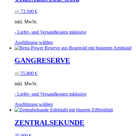
Varianten
auf.
ab
73.500
€
Die
Optionen
inkl. MwSt.
können
auf
- Liefer- und Versandkosten inklusive
der
Produktseite
Dieses
Ausführung wählen
gewählt
Produkt
werden
weist
mehrere
GANGRESERVE
Varianten
auf.
ab
55.800
€
Die
Optionen
inkl. MwSt.
können
auf
- Liefer- und Versandkosten inklusive
der
Produktseite
Dieses
Ausführung wählen
gewählt
Produkt
werden
weist
mehrere
ZENTRALSEKUNDE
Varianten
auf.
35.000
€