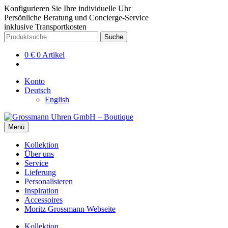
Konfigurieren Sie Ihre individuelle Uhr
Persönliche Beratung und Concierge-Service
inklusive Transportkosten
Zur
Zum
Suche
Suche
Navigation
Inhalt
nach:
springen
springen
0
€
0 Artikel
Konto
Deutsch
English
Menü
Kollektion
Über uns
Service
Lieferung
Personalisieren
Inspiration
Accessoires
Moritz Grossmann Webseite
Kollektion